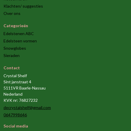
Klachten/ suggesties
Over ons
Categorieën
Edelstenen ABC
Edelsteen vormen
Snowglobes
Sieraden
Contact
Crystal Shelf
Sint janstraat 4
5111VR Baarle-Nassau
Nederland
KVK nr: 76827232
decrystalshelf@gmail.com
0647998646
Social media