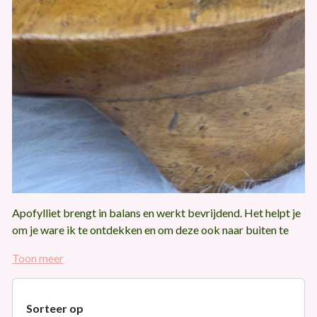
Apofylliet brengt in balans en werkt bevrijdend. Het helpt je
om je ware ik te ontdekken en om deze ook naar buiten te
laten komen. De steen werkt kalmerend en geeft innerlijke
Toon meer
rust en een tevreden gevoel. Hierdoor vermindert het angst,
stress, zorgen, onzekerheid en vermindert druk, blokkades
en ongezonde gedrag- en denkpatronen. Apofylliet is ook
Sorteer op
een hele spirituele steen. Het helpt bij de geleiding van