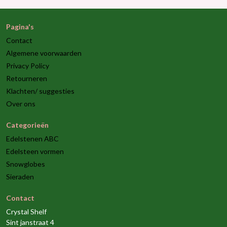
Pagina's
Contact
Algemene voorwaarden
Privacy Policy
Retourneren
Klachten/ suggesties
Over ons
Categorieën
Edelstenen ABC
Edelsteen vormen
Snowglobes
Sieraden
Contact
Crystal Shelf
Sint janstraat 4