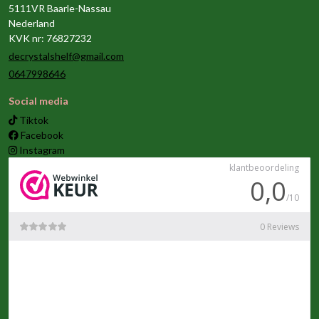
5111VR Baarle-Nassau
Nederland
KVK nr: 76827232
decrystalshelf@gmail.com
0647998646
Social media
Tiktok
Facebook
Instagram