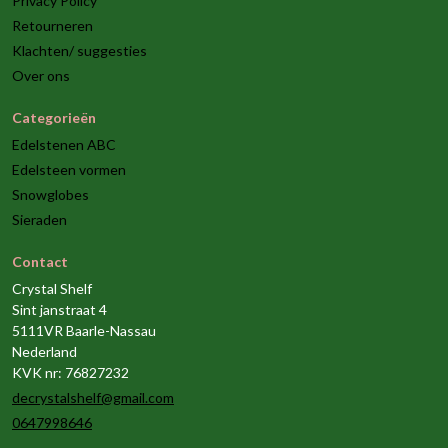
Privacy Policy
Retourneren
Klachten/ suggesties
Over ons
Categorieën
Edelstenen ABC
Edelsteen vormen
Snowglobes
Sieraden
Contact
Crystal Shelf
Sint janstraat 4
5111VR Baarle-Nassau
Nederland
KVK nr: 76827232
decrystalshelf@gmail.com
0647998646