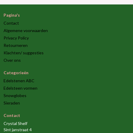
Pagina's
Contact
Algemene voorwaarden
Privacy Policy
Retourneren
Klachten/ suggesties
Over ons
Categorieën
Edelstenen ABC
Edelsteen vormen
Snowglobes
Sieraden
Contact
Crystal Shelf
Sint janstraat 4