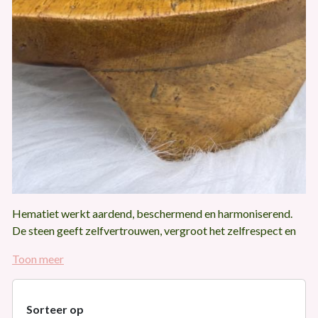
Hematiet werkt aardend, beschermend en harmoniserend.
De steen geeft zelfvertrouwen, vergroot het zelfrespect en
de overlevingsdrang en versterkt de wilskracht. Het
Toon meer
verbetert de concentratie en het geheugen. Het is een goede
steen om te dragen als hulp bij verslavingen en
dwangstoornissen. Hematiet stimuleert de opname van ijzer
Sorteer op
en de vorming van rode bloedlichaampjes. Hematiet heeft