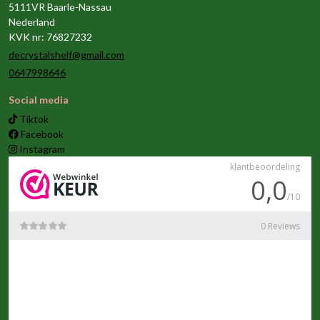
5111VR Baarle-Nassau
Nederland
KVK nr: 76827232
decrystalshelf@gmail.com
0647998646
Social media
Tiktok
Facebook
Instagram