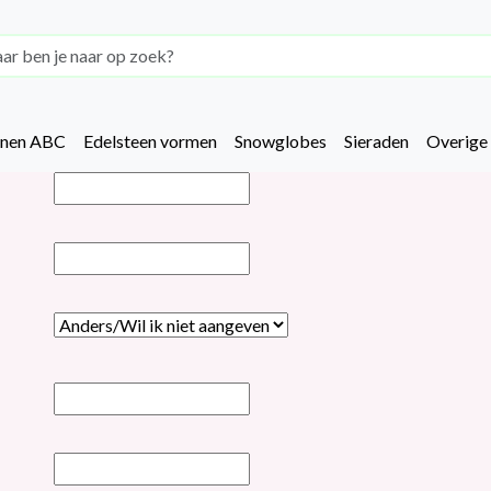
enen ABC
Edelsteen vormen
Snowglobes
Sieraden
Overige