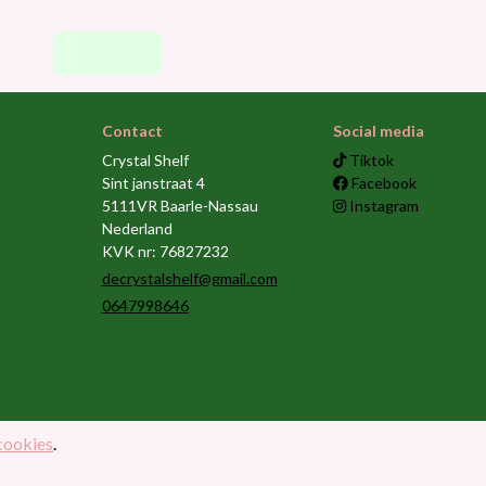
Contact
Social media
Crystal Shelf
Tiktok
Sint janstraat 4
Facebook
5111VR Baarle-Nassau
Instagram
Nederland
KVK nr: 76827232
decrystalshelf@gmail.com
0647998646
cookies
.
© 2026 | Alle bedragen zijn inclusief btw
Powered by
Je Eigen Webshop