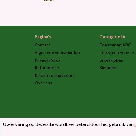
Pagina's
Categorieën
Contact
Edelstenen ABC
Algemene voorwaarden
Edelsteen vormen
Privacy Policy
Snowglobes
Retourneren
Sieraden
Klachten/ suggesties
Over ons
Uw ervaring op deze site wordt verbeterd door het gebruik van