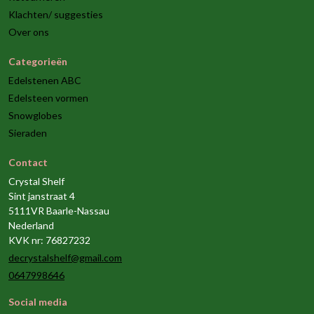
Klachten/ suggesties
Over ons
Categorieën
Edelstenen ABC
Edelsteen vormen
Snowglobes
Sieraden
Contact
Crystal Shelf
Sint janstraat 4
5111VR Baarle-Nassau
Nederland
KVK nr: 76827232
decrystalshelf@gmail.com
0647998646
Social media