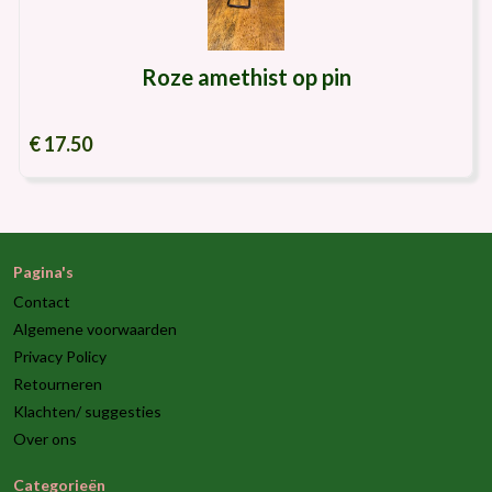
Roze amethist op pin
€ 17.50
Pagina's
Contact
Algemene voorwaarden
Privacy Policy
Retourneren
Klachten/ suggesties
Over ons
Categorieën