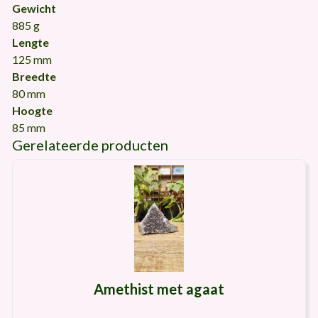
Gewicht
885 g
Lengte
125 mm
Breedte
80 mm
Hoogte
85 mm
Gerelateerde producten
Amethist met agaat