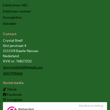
Edelstenen ABC
Edelsteen vormen
Snowglobes
Sieraden
Contact
Crystal Shelf
Sint janstraat 4
5111VR Baarle-Nassau
Nederland
KVK nr: 76827232
decrystalshelf@gmail.com
0647998646
Social media
Tiktok
Facebook
Instagram